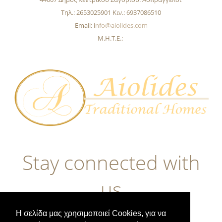
Τηλ.: 2653025901 Κιν.: 6937086510
Email: i
nfo@aiolides.com
Μ.Η.Τ.Ε.:
Stay connected with
us
Η σελίδα μας χρησιμοποιεί Cookies, για να